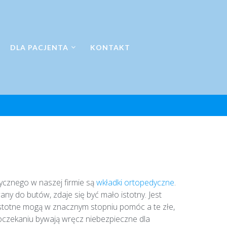
DLA PACJENTA
KONTAKT
cznego w naszej firmie są
wkładki ortopedyczne
.
y do butów, zdaje się być mało istotny. Jest
istotne mogą w znacznym stopniu pomóc a te złe,
poczekaniu bywają wręcz niebezpieczne dla