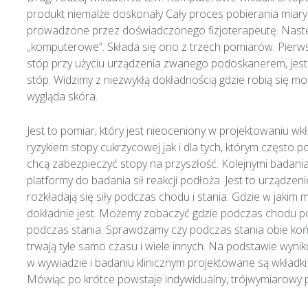
produkt niemalże doskonały Cały proces pobierania miary
prowadzone przez doświadczonego fizjoterapeutę. Następ
„komputerowe”. Składa się ono z trzech pomiarów. Pierw
stóp przy użyciu urządzenia zwanego podoskanerem, jest t
stóp. Widzimy z niezwykłą dokładnością gdzie robią się mo
wygląda skóra.
Jest to pomiar, który jest nieoceniony w projektowaniu w
ryzykiem stopy cukrzycowej jak i dla tych, którym często p
chcą zabezpieczyć stopy na przyszłość. Kolejnymi badan
platformy do badania sił reakcji podłoża. Jest to urządz
rozkładają się siły podczas chodu i stania. Gdzie w jakim m
dokładnie jest. Możemy zobaczyć gdzie podczas chodu poja
podczas stania. Sprawdzamy czy podczas stania obie ko
trwają tyle samo czasu i wiele innych. Na podstawie wyn
w wywiadzie i badaniu klinicznym projektowane są wkładk
Mówiąc po krótce powstaje indywidualny, trójwymiarowy 