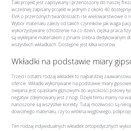
Taki projekt jest zapisywany i przenoszony do naszej fre
wcześniej zapisany projekt w jednym z około 40 dostępny
EVA o przeróżnych twardościach i te wielowarstwowe o ro
Wybór materiału zależy od takich czynników jak waga pacje
wykorzystywane (chodzenie na co dzień, ciężka praca fiz
są wyklejane materiałem z jonami srebra dedykowanym dla
wszystkich wkładkach. Dostępne jest kilka wzorów.
Wkładki na podstawie miary gips
Trzeci i ostatni rodzaj wkładek to najbardziej zaawansow
ofercie. Wkładki wykonywane na podstawie miary gipsowej
owijana jest opaskami gipsowymi do wysokości połowy łyd
negatyw zdejmowany jest z nogi. Dzięki temu mamy na war
nanoszone są wszystkie korekty. Tutaj możliwości są nie
dowolnego materiału, czy to włókna węglowego, polipropyl
Ten rodzaj indywidualnych wkładek ortopedycznych wykon