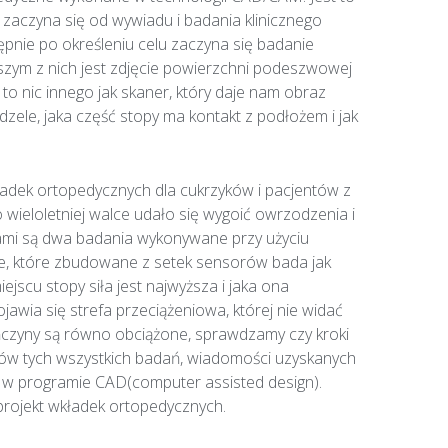
 zaczyna się od wywiadu i badania klinicznego
nie po określeniu celu zaczyna się badanie
szym z nich jest zdjęcie powierzchni podeszwowej
o nic innego jak skaner, który daje nam obraz
dzele, jaka część stopy ma kontakt z podłożem i jak
kładek ortopedycznych dla cukrzyków i pacjentów z
o wieloletniej walce udało się wygoić owrzodzenia i
iami są dwa badania wykonywane przy użyciu
enie, które zbudowane z setek sensorów bada jak
iejscu stopy siła jest najwyższa i jaka ona
wia się strefa przeciążeniowa, której nie widać
ńczyny są równo obciążone, sprawdzamy czy kroki
ików tych wszystkich badań, wiadomości uzyskanych
i w programie CAD(computer assisted design).
projekt wkładek ortopedycznych.