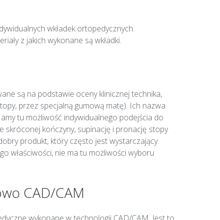
ywidualnych wkładek ortopedycznych.
riały z jakich wykonane są wkładki.
ane są na podstawie oceny klinicznej technika,
topy, przez specjalną gumową matę). Ich nazwa
Mamy tu możliwość indywidualnego podejścia do
e skróconej kończyny, supinację i pronację stopy
dobry produkt, który często jest wystarczający.
jego właściwości, nie ma tu możliwości wyboru
rowo CAD/CAM
edyczne wykonane w technologii CAD/CAM. Jest to