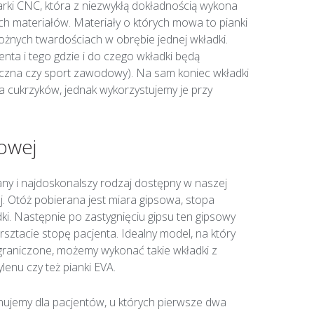
zarki CNC, która z niezwykłą dokładnością wykona
ch materiałów. Materiały o których mowa to pianki
żnych twardościach w obrębie jednej wkładki.
nta i tego gdzie i do czego wkładki będą
yczna czy sport zawodowy). Na sam koniec wkładki
 cukrzyków, jednak wykorzystujemy je przy
owej
any i najdoskonalszy rodzaj dostępny w naszej
. Otóż pobierana jest miara gipsowa, stopa
ki. Następnie po zastygnięciu gipsu ten gipsowy
sztacie stopę pacjenta. Idealny model, na który
ograniczone, możemy wykonać takie wkładki z
enu czy też pianki EVA.
ujemy dla pacjentów, u których pierwsze dwa