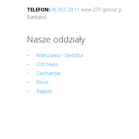
k
TELEFON:
46 855 20 11
wew 271 (prosić p.
t
Barbarę)
Ż
y
Nasze oddziały
r
Warszawa – Siedziba
a
Ostrołęka
Ciechanów
r
Płock
d
Radom
ó
w