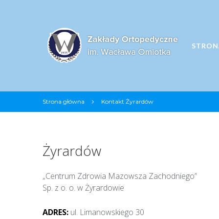
S
k
i
p
STRON
t
o
c
o
n
Strona główna
Kontakt Żyrardów
t
K
e
n
o
t
Żyrardów
n
„Centrum Zdrowia Mazowsza Zachodniego”
t
Sp. z o. o. w Żyrardowie
a
ADRES:
ul. Limanowskiego 30