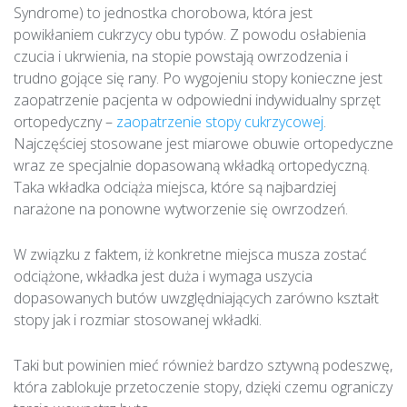
n
Syndrome) to jednostka chorobowa, która jest
i
powikłaniem cukrzycy obu typów. Z powodu osłabienia
e
czucia i ukrwienia, na stopie powstają owrzodzenia i
s
trudno gojące się rany. Po wygojeniu stopy konieczne jest
t
zaopatrzenie pacjenta w odpowiedni indywidualny sprzęt
o
p
ortopedyczny –
zaopatrzenie stopy cukrzycowej
.
y
Najczęściej stosowane jest miarowe obuwie ortopedyczne
c
wraz ze specjalnie dopasowaną wkładką ortopedyczną.
y
Taka wkładka odciąża miejsca, które są najbardziej
k
narażone na ponowne wytworzenie się owrzodzeń.
r
z
y
W związku z faktem, iż konkretne miejsca musza zostać
c
odciążone, wkładka jest duża i wymaga uszycia
o
dopasowanych butów uwzględniających zarówno kształt
w
e
stopy jak i rozmiar stosowanej wkładki.
j
Taki but powinien mieć również bardzo sztywną podeszwę,
która zablokuje przetoczenie stopy, dzięki czemu ograniczy