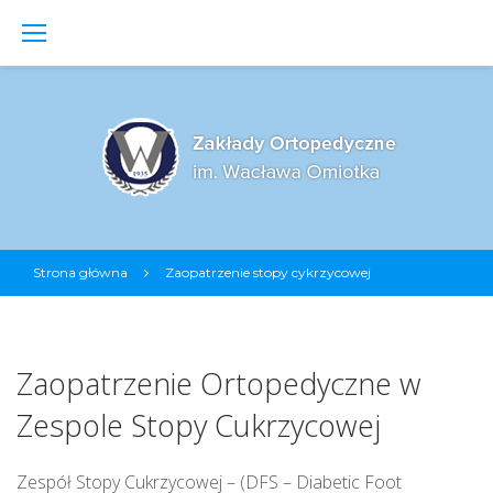
S
k
i
p
t
o
c
o
n
t
Strona główna
Zaopatrzenie stopy cykrzycowej
e
n
Z
a
t
o
p
Zaopatrzenie Ortopedyczne w
a
t
Zespole Stopy Cukrzycowej
r
z
Zespół Stopy Cukrzycowej – (DFS – Diabetic Foot
e