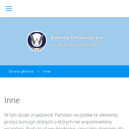
S
k
i
p
t
o
c
o
n
t
Strona główna
Inne
e
n
I
n
t
n
e
Inne
W tym dziale znajdziecie Państwo wszystkie te elementy
protez kończyn dolnych o których nie wspomnieliśmy
wcześniej. Będą to stawy biodrowe, specjalne elementy dla