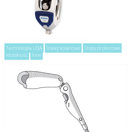
Technologia LEJA
Stawy kolanowe
Stopy protezowe
Mobilność
Inne